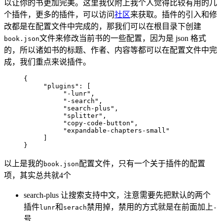
以让你的书更加完美。这里我仅附上我个人觉得比较有用的几
个插件，更多的插件，可以访问
社区
来获取。插件的引入和修
改都是在配置文件中完成的，那我们可以在根目录下创建
文件来修改当前书的一些配置，因为是 json 格式
book.json
的，所以诸如书的标题、作者、内容等都可以在配置文件中完
成，我们重点来说插件。
{

     "plugins": [

          "-lunr",

          "-search",

          "search-plus",

          "splitter",

          "copy-code-button",

          "expandable-chapters-small"

     ]

}
以上是我的
配置文件，只有一个关于插件的配置
book.json
项，其实总共就4个
search-plus 让搜索支持中文，注意需要先把默认的两个
插件
和
禁用掉，禁用的方式就是在前面加上
lunr
serach
-
号