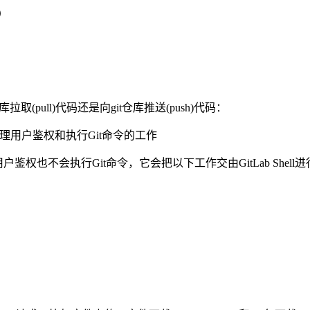
x）
仓库拉取(pull)代码还是向git仓库推送(push)代码：
权负责处理用户鉴权和执行Git命令的工作
进行用户鉴权也不会执行Git命令，它会把以下工作交由GitLab Shell