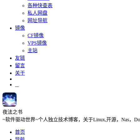
各种快查表
私人网盘
网址导航
镜像
CF镜像
VPS镜像
主站
友链
留言
关于
夜法之书
~软件驱动世界~个人独立技术博客，关于Linux,开源，Nas，D
首页
导航