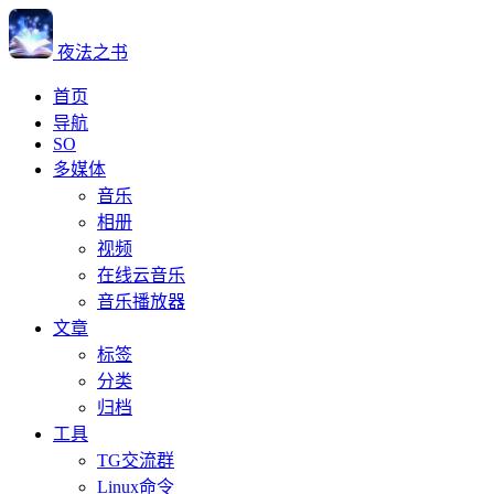
夜法之书
首页
导航
SO
多媒体
音乐
相册
视频
在线云音乐
音乐播放器
文章
标签
分类
归档
工具
TG交流群
Linux命令