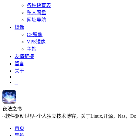
各种快查表
私人网盘
网址导航
镜像
CF镜像
VPS镜像
主站
友情链接
留言
关于
夜法之书
~软件驱动世界~个人独立技术博客，关于Linux,开源，Nas，D
首页
导航