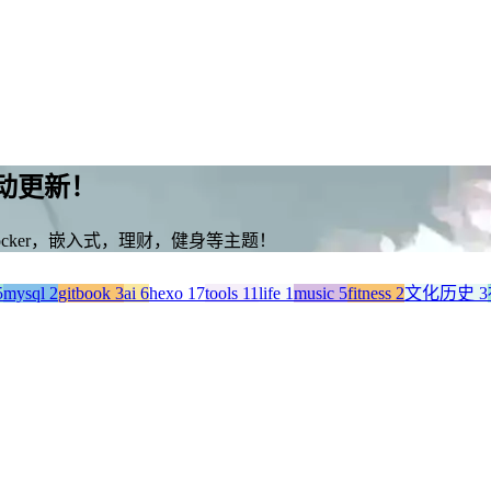
动更新！
ocker，嵌入式，理财，健身等主题！
5
mysql
2
gitbook
3
ai
6
hexo
17
tools
11
life
1
music
5
fitness
2
文化历史
3