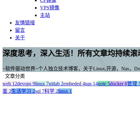
CF镜像
VPS镜像
主站
友情链接
留言
关于
深度思考，深入生活！所有文章均持续滚
~软件驱动世界~个人独立技术博客，关于Linux,开源，Nas，D
文章分类
web
12
devops
9
linux
7
gitlab
2
embeded
4
nas
14
note
5
docker
6
管理
鉴
2
生活学习
2
sql
7
科学
2
linux
1