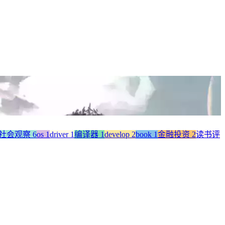
社会观察
6
os
1
driver
1
编译器
1
develop
2
book
1
金融投资
2
读书评