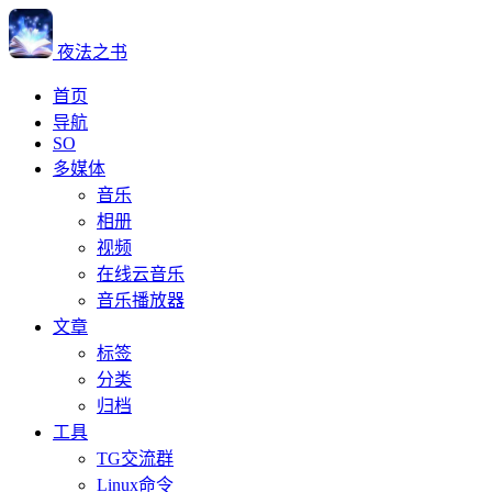
夜法之书
首页
导航
SO
多媒体
音乐
相册
视频
在线云音乐
音乐播放器
文章
标签
分类
归档
工具
TG交流群
Linux命令