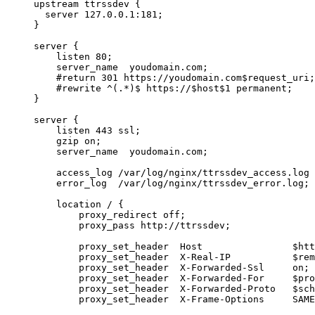
upstream ttrssdev {

  server 127.0.0.1:181;

}

server {

    listen 80;

    server_name  youdomain.com;

    #return 301 https://youdomain.com$request_uri;

    #rewrite ^(.*)$ https://$host$1 permanent;

}

server {

    listen 443 ssl;

    gzip on;

    server_name  youdomain.com;

    access_log /var/log/nginx/ttrssdev_access.log 
    error_log  /var/log/nginx/ttrssdev_error.log;

    location / {

        proxy_redirect off;

        proxy_pass http://ttrssdev;

        proxy_set_header  Host                $htt
        proxy_set_header  X-Real-IP           $rem
        proxy_set_header  X-Forwarded-Ssl     on;

        proxy_set_header  X-Forwarded-For     $pro
        proxy_set_header  X-Forwarded-Proto   $sch
        proxy_set_header  X-Frame-Options     SAME