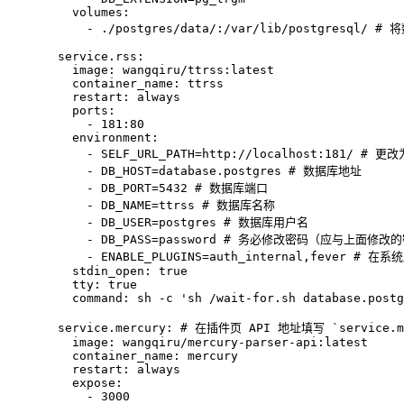
    volumes:

      - ./postgres/data/:/var/lib/postgresql
  service.rss:

    image: wangqiru/ttrss:latest

    container_name: ttrss

    restart: always

    ports:

      - 181:80

    environment:

      - SELF_URL_PATH=http://localhost:181/ #
      - DB_HOST=database.postgres # 数据库地址

      - DB_PORT=5432 # 数据库端口

      - DB_NAME=ttrss # 数据库名称

      - DB_USER=postgres # 数据库用户名

      - DB_PASS=password # 务必修改密码（应与上面修改
      - ENABLE_PLUGINS=auth_internal,fever
    stdin_open: true

    tty: true

    command: sh -c 'sh /wait-for.sh database.postg
  service.mercury: # 在插件页 API 地址填写 `service.m
    image: wangqiru/mercury-parser-api:latest

    container_name: mercury

    restart: always

    expose:

      - 3000
