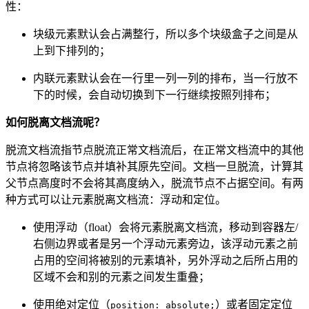
性：
块级元素默认会占满整行，所以多个块级盒子之间是从
上到下排列的；
内联元素默认会在一行里一列一列的排布，当一行放不
下的时候，会自动切换到下一行继续按照列排布；
如何脱离文档流呢？
脱流文档流指节点脱流正常文档流后，在正常文档流中的其他
节点将忽略该节点并填补其原先空间。文档一旦脱流，计算其
父节点高度时不会将其高度纳入，脱流节点不占据空间。有两
种方式可以让元素脱离文档流：浮动和定位。
使用浮动（float）会将元素脱离文档流，移动到容器左/
右侧边界或者是另一个浮动元素旁边，该浮动元素之前
占用的空间将被别的元素填补，另外浮动之后所占用的
区域不会和别的元素之间发生重叠；
使用绝对定位（
）或者固定定位
position: absolute;