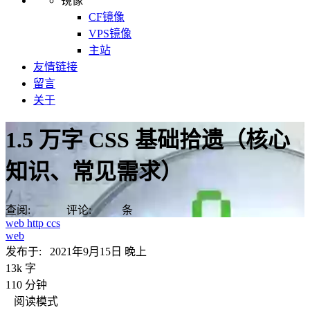
镜像
CF镜像
VPS镜像
主站
友情链接
留言
关于
1.5 万字 CSS 基础拾遗（核心
知识、常见需求）
查阅:
评论:
条
web
http
ccs
web
发布于:
2021年9月15日 晚上
13k 字
110 分钟
阅读模式