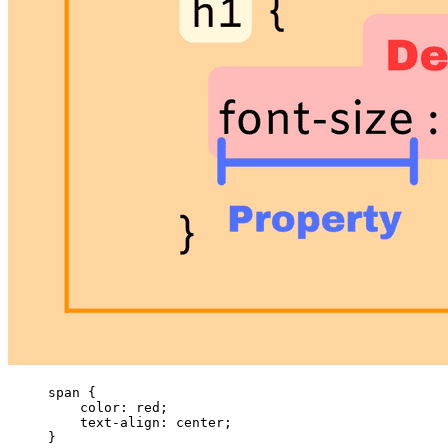
span {  

    color: red;  

    text-align: center;  

}  