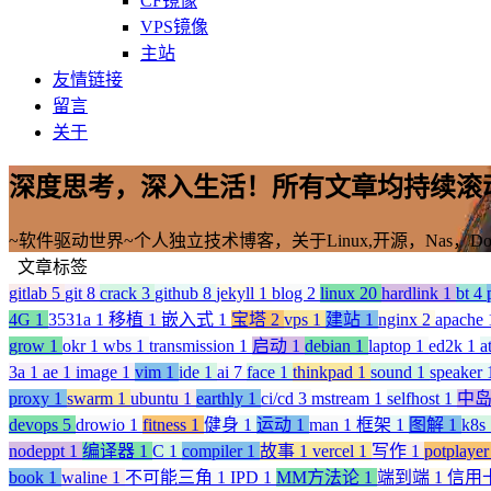
CF镜像
VPS镜像
主站
友情链接
留言
关于
深度思考，深入生活！所有文章均持续滚
~软件驱动世界~个人独立技术博客，关于Linux,开源，Nas，D
文章标签
gitlab
5
git
8
crack
3
github
8
jekyll
1
blog
2
linux
20
hardlink
1
bt
4
4G
1
3531a
1
移植
1
嵌入式
1
宝塔
2
vps
1
建站
1
nginx
2
apache
grow
1
okr
1
wbs
1
transmission
1
启动
1
debian
1
laptop
1
ed2k
1
a
3a
1
ae
1
image
1
vim
1
ide
1
ai
7
face
1
thinkpad
1
sound
1
speaker
proxy
1
swarm
1
ubuntu
1
earthly
1
ci/cd
3
mstream
1
selfhost
1
中
devops
5
drowio
1
fitness
1
健身
1
运动
1
man
1
框架
1
图解
1
k8s
nodeppt
1
编译器
1
C
1
compiler
1
故事
1
vercel
1
写作
1
potplaye
book
1
waline
1
不可能三角
1
IPD
1
MM方法论
1
端到端
1
信用