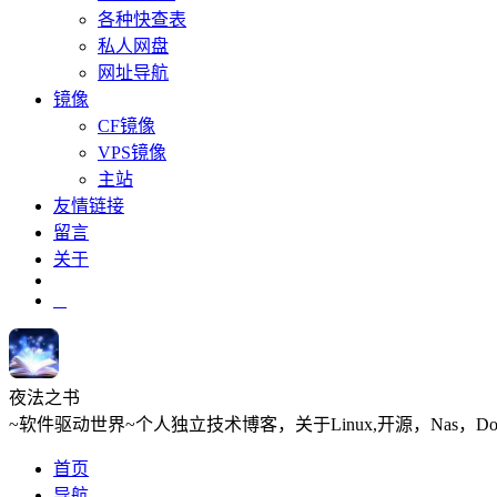
各种快查表
私人网盘
网址导航
镜像
CF镜像
VPS镜像
主站
友情链接
留言
关于
夜法之书
~软件驱动世界~个人独立技术博客，关于Linux,开源，Nas，D
首页
导航