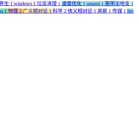
养生
1
windows
1
垃圾清理
1
速度优化
1
umami
1
天干
1
地支
1
sq
1
物理
2
广义相对论
1
科学
2
侠义相对论
1
高薪
1
传媒
1
llm