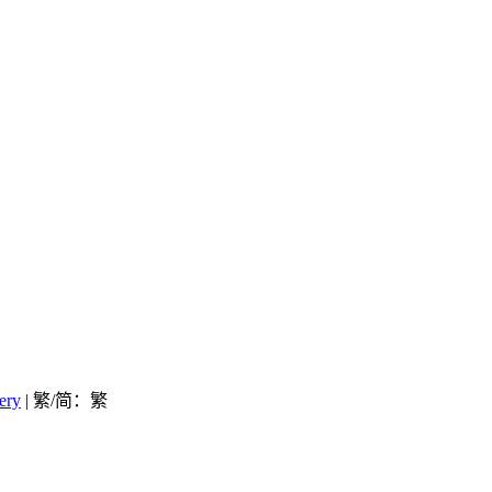
ery
| 繁/简：
繁