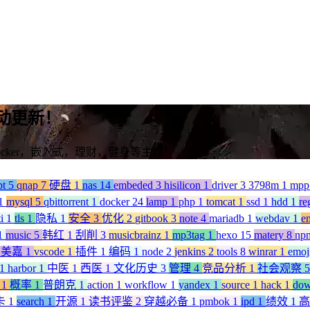
动更新！
ocker，嵌入式，理财，健身等主题！
pt
5
qnap
7
硬盘
1
nas
14
embeded
3
hisilicon
1
driver
3
3798m
1
mp
1
mysql
5
qbittorrent
1
docker
24
lamp
1
php
1
tomcat
1
ssd
1
hdd
1
re
ti
1
tls
1
隐私
1
安全
3
优化
2
gitbook
3
note
4
mariadb
1
webdav
1
e
1
music
5
韩红
1
刮削
3
musicbrainz
1
mp3tag
1
hexo
15
matery
8
np
岛美嘉
1
vscode
1
插件
1
编码
1
node
2
jenkins
2
tools
8
winrar
1
emoj
1
harbor
1
中医
1
西医
1
文化历史
3
管理
4
竞品分析
1
社会观察
5
r
1
概率
1
普朗克
1
action
1
workflow
1
yandex
1
source
1
hack
1
do
卡
1
search
1
开源
1
读书评鉴
2
穿越必备
1
pmbok
1
ipd
1
绩效
1