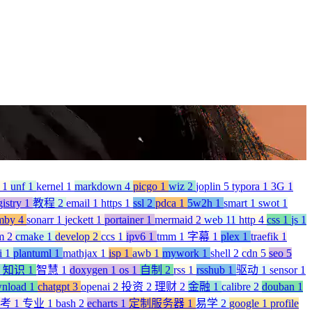
p
1
unf
1
kernel
1
markdown
4
picgo
1
wiz
2
joplin
5
typora
1
3G
1
gistry
1
教程
2
email
1
https
1
ssl
2
pdca
1
5w2h
1
smart
1
swot
1
mby
4
sonarr
1
jeckett
1
portainer
1
mermaid
2
web
11
http
4
css
1
js
1
m
2
cmake
1
develop
2
ccs
1
ipv6
1
tmm
1
字幕
1
plex
1
traefik
1
i
1
plantuml
1
mathjax
1
isp
1
awb
1
mywork
1
shell
2
cdn
5
seo
5
知识
1
智慧
1
doxygen
1
os
1
自制
2
rss
1
rsshub
1
驱动
1
sensor
1
wnload
1
chatgpt
3
openai
2
投资
2
理财
2
金融
1
calibre
2
douban
1
高考
1
专业
1
bash
2
echarts
1
定制服务器
1
易学
2
google
1
profile