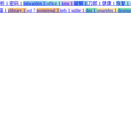
分析
1
密码
1
bitwarden
1
office
1
kms
1
破解
1
刀郎
1
健康
1
恢复
1
猫
1
zlibrary
1
sql
7
postgresql
3
ipfs
1
sqlite
1
dns
1
smartdns
1
dnsma