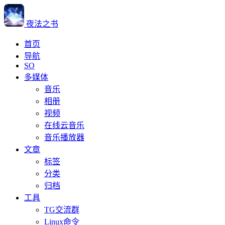
夜法之书
首页
导航
SO
多媒体
音乐
相册
视频
在线云音乐
音乐播放器
文章
标签
分类
归档
工具
TG交流群
Linux命令