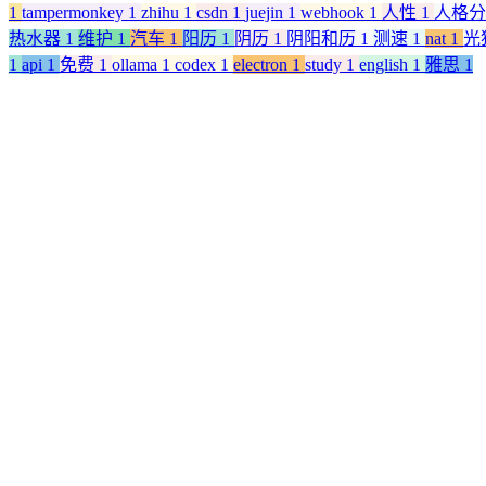
1
tampermonkey
1
zhihu
1
csdn
1
juejin
1
webhook
1
人性
1
人格
热水器
1
维护
1
汽车
1
阳历
1
阴历
1
阴阳和历
1
测速
1
nat
1
光
1
api
1
免费
1
ollama
1
codex
1
electron
1
study
1
english
1
雅思
1
阅读全文
1.5 万字 CSS 基础拾遗（核心知识、常见需求）