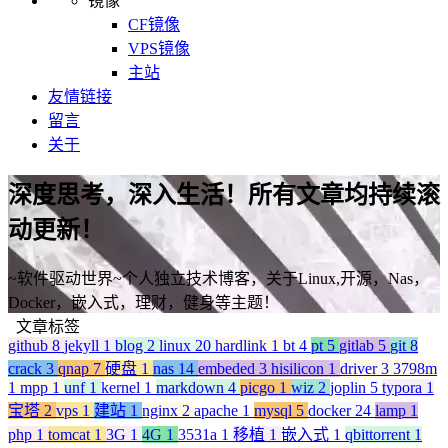
镜像
CF镜像
VPS镜像
主站
友情链接
留言
关于
深度思考，深入生活！所有文章均持续滚
动更新！
~软件驱动世界~个人独立技术博客，关于Linux,开源，Nas，
Docker，嵌入式，理财，健身等主题！
文章标签
github
8
jekyll
1
blog
2
linux
20
hardlink
1
bt
4
pt
5
gitlab
5
git
8
crack
3
qnap
7
硬盘
1
nas
14
embeded
3
hisilicon
1
driver
3
3798m
1
mpp
1
unf
1
kernel
1
markdown
4
picgo
1
wiz
2
joplin
5
typora
1
宝塔
2
vps
1
建站
1
nginx
2
apache
1
mysql
5
docker
24
lamp
1
php
1
tomcat
1
3G
1
4G
1
3531a
1
移植
1
嵌入式
1
qbittorrent
1