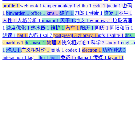
profile
1
webhook
1
tampermonkey
1
zhihu
1
csdn
1
juejin
1
密码
1
bitwarden
1
office
1
kms
1
破解
1
刀郎
1
健康
1
恢复
1
养生
1
人性
1
人格分析
1
umami
1
天干
1
地支
1
windows
1
垃圾清理
1
速度优化
1
热水器
1
维护
1
汽车
1
阳历
1
阴历
1
阴阳和历
1
测速
1
nat
1
光猫
1
sql
7
postgresql
3
zlibrary
1
ipfs
1
sqlite
1
dns
1
smartdns
1
dnsmasq
1
物理
2
侠义相对论
1
科学
2
study
1
english
1
雅思
1
广义相对论
1
高薪
1
codex
1
electron
1
功能测试
3
interaction
1
tag
1
llm
1
api
1
免费
1
ollama
1
传媒
1
layout
1
阅读全文
第一次使用VS CODE时你应该指导的一切配置