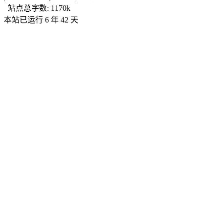
站点总字数:
1170k
第一次使用VS CODE时你应该指导的一切配置
本站已运行 6 年 42 天
2021-10-18
tools