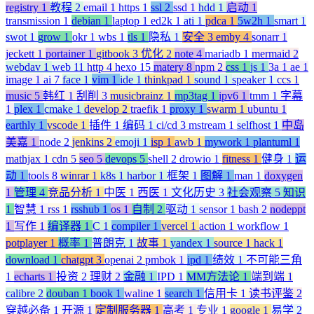
registry
1
教程
2
email
1
https
1
ssl
2
ssd
1
hdd
1
启动
1
transmission
1
debian
1
laptop
1
ed2k
1
ati
1
pdca
1
5w2h
1
smart
1
swot
1
grow
1
okr
1
wbs
1
tls
1
隐私
1
安全
3
emby
4
sonarr
1
jeckett
1
portainer
1
gitbook
3
优化
2
note
4
mariadb
1
mermaid
2
webdav
1
web
11
http
4
hexo
15
matery
8
npm
2
css
1
js
1
3a
1
ae
1
image
1
ai
7
face
1
vim
1
ide
1
thinkpad
1
sound
1
speaker
1
ccs
1
music
5
韩红
1
刮削
3
musicbrainz
1
mp3tag
1
ipv6
1
tmm
1
字幕
1
plex
1
cmake
1
develop
2
traefik
1
proxy
1
swarm
1
ubuntu
1
earthly
1
vscode
1
插件
1
编码
1
ci/cd
3
mstream
1
selfhost
1
中岛
美嘉
1
node
2
jenkins
2
emoji
1
isp
1
awb
1
mywork
1
plantuml
1
mathjax
1
cdn
5
seo
5
devops
5
shell
2
drowio
1
fitness
1
健身
1
运
动
1
tools
8
winrar
1
k8s
1
harbor
1
框架
1
图解
1
man
1
doxygen
1
管理
4
竞品分析
1
中医
1
西医
1
文化历史
3
社会观察
5
知识
1
智慧
1
rss
1
rsshub
1
os
1
自制
2
驱动
1
sensor
1
bash
2
nodeppt
1
写作
1
编译器
1
C
1
compiler
1
vercel
1
action
1
workflow
1
potplayer
1
概率
1
普朗克
1
故事
1
yandex
1
source
1
hack
1
download
1
chatgpt
3
openai
2
pmbok
1
ipd
1
绩效
1
不可能三角
1
echarts
1
投资
2
理财
2
金融
1
IPD
1
MM方法论
1
端到端
1
calibre
2
douban
1
book
1
waline
1
search
1
信用卡
1
读书评鉴
2
穿越必备
1
开源
1
定制服务器
1
高考
1
专业
1
google
1
易学
2