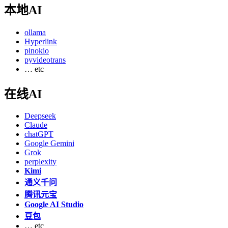
本地AI
ollama
Hyperlink
pinokio
pyvideotrans
… etc
在线AI
Deepseek
Claude
chatGPT
Google Gemini
Grok
perplexity
Kimi
通义千问
腾讯元宝
Google AI Studio
豆包
… etc